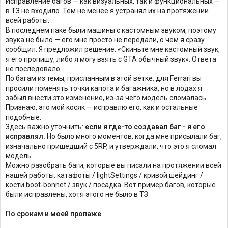
Исправление багов — как визуальных, так и функциональных —
в ТЗ не входило. Тем не менее я устранял их на протяжении
всей работы.
В последнем паке были машины с кастомным звуком, поэтому
звука не было — его мне просто не передали, о чём я сразу
сообщил. Я предложил решение: «Скиньте мне кастомный звук,
я его пропишу, либо я могу взять с GTA обычный звук». Ответа
не последовало.
По багам из темы, присланным в этой ветке: для Ferrari вы
просили поменять точки капота и багажника, но в лодах я
забыл внести это изменение, из-за чего модель сломалась.
Признаю, это мой косяк — исправлю его, как и остальные
подобные.
Здесь важно уточнить:
если я где-то создавал баг - я его
исправлял.
Но было много моментов, когда мне присылали баг,
изначально пришедший с 5RP, и утверждали, что это я сломал
модель.
Можно разобрать баги, которые вы писали на протяжении всей
нашей работы: катафоты / lightSettings / кривой шейдинг /
кости boot-bonnet / звук / посадка. Вот пример багов, которые
были исправлены, хотя этого не было в ТЗ.
По срокам и моей пропаже