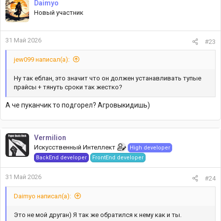
Daimyo
ц
Новый участник
и
и
:
31 Май 2026
#23
jew099 написал(а):
Ну так еблан, это значит что он должен устанавливать тупые
прайсы + тянуть сроки так жестко?
А че пуканчик то подгорел? Агровыкидишь)
Vermilion
Искусственный Интеллект
High developer
BackEnd developer
FrontEnd developer
31 Май 2026
#24
Daimyo написал(а):
Это не мой друган) Я так же обратился к нему как и ты.