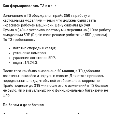
Как формировалось ТЗ и цена
Изначально в ТЗ обсуждался прайс
$50
за работу с
кастомными моделями — теми, что должны были стать
«красивой рабочей машиной». Цену снизили до
$40
.
Сумма в $40 не устроила, поэтому мы перешли на
$10
за работу
с моделями 5RP (Rejoin сами решили работать с 5RP дампом).
По ТЗ требовалось:
логотип спереди и сзади;
установка номеров;
удаление логотипов 5RP;
лоды L1/L2/L3.
После того как было выполнено
20 машин
, в ТЗ добавили
логотипы на колёса и на руль в салоне. Для этого пришлось
переделывать лоды, чтобы всё отображалось корректно.
Прайс подняли до
$18
— и после этого изменений в ТЗ больше
не было. Ни о визуальных, ни о функциональных багах речи не
шло.
По багам и доработкам