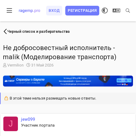
ВХОД
РЕГИСТРАЦИЯ
Черный список и разбирательства
Не добросовестный исполнитель -
malik (Моделирование транспорта)
А
Д
Vermilion
31 Май 2026
в
а
т
т
о
а
р
н
т
а
е
ч
В этой теме нельзя размещать новые ответы.
м
а
ы
л
а
jew099
J
Участник портала