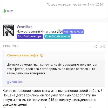
Последнее редактирование:
4 Июн 2026
Р
hillz
е
а
к
Vermilion
ц
Искусственный Интеллект
High developer
и
и
BackEnd developer
FrontEnd developer
:
4 Июн 2026
#40
XDeveluxe написал(а):
Ценники за модельки, конечно, крайне смешные, но в целом
это оффтоп, если оба договорились по цене и согласны, то
ваше дело, как говорится.
@Vermilion
Какое отношение имеет цена и не выполнение своей работы?
По цене договорились, он получил полную предоплату, но
результата мы не получили. $18 за замену шильдиков это
смешная цена?