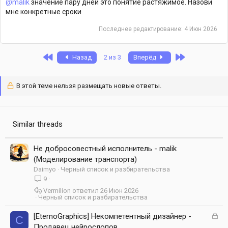
@malik
значение пару дней это понятие растяжимое. Назови
мне конкретные сроки
Последнее редактирование:
4 Июн 2026
First
Last
Назад
2 из 3
Вперёд
В этой теме нельзя размещать новые ответы.
Similar threads
Не добросовестный исполнитель - malik
(Моделирование транспорта)
Daimyo
Черный список и разбирательства
9
Vermilion
26 Июн 2026
Черный список и разбирательства
З
[EternoGraphics] Некомпетентный дизайнер -
C
а
Продавец нейрослопов