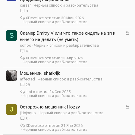
к
carsar
Черный список и разбирательства
р
8
ы
XDeveluxe
30 Июн 2026
т
Черный список и разбирательства
а
З
Скамер Dmitry V или что такое сидеть на зп и
S
а
ничего не делать (не уметь)
к
sohoo
Черный список и разбирательства
р
41
ы
XDeveluxe
23 Апр 2026
т
Черный список и разбирательства
а
Мошенник: shark4jk
affected
Черный список и разбирательства
28
Inoi
24 Сен 2025
Черный список и разбирательства
З
Осторожно мошенник Hozzy
J
а
jitiojxquo
Черный список и разбирательства
к
3
р
XDeveluxe
21 Янв 2026
ы
Черный список и разбирательства
т