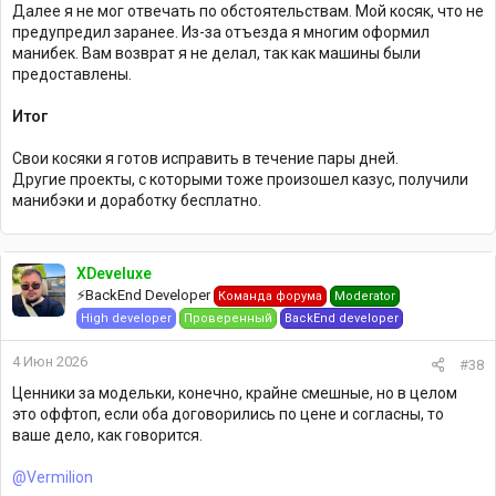
Далее я не мог отвечать по обстоятельствам. Мой косяк, что не
предупредил заранее. Из-за отъезда я многим оформил
манибек. Вам возврат я не делал, так как машины были
предоставлены.
Итог
Свои косяки я готов исправить в течение пары дней.
Другие проекты, с которыми тоже произошел казус, получили
манибэки и доработку бесплатно.
XDeveluxe
⚡️BackEnd Developer
Команда форума
Moderator
High developer
Проверенный
BackEnd developer
4 Июн 2026
#38
Ценники за модельки, конечно, крайне смешные, но в целом
это оффтоп, если оба договорились по цене и согласны, то
ваше дело, как говорится.
@Vermilion