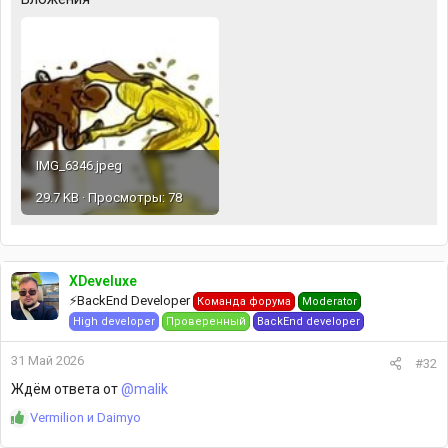
IMG_6346.jpeg
29.7 KB · Просмотры: 78
XDeveluxe
⚡️BackEnd Developer
Команда форума
Moderator
High developer
Проверенный
BackEnd developer
31 Май 2026
#32
Ждём ответа от
@malik
Р
Vermilion
и
Daimyo
е