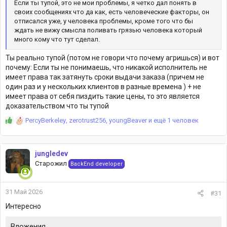
Если ты тупой, это не мои проблемы, я четко дал понять в
своих сообщениях что да как, есть человеческие факторы, он
отписался уже, у человека проблемы, кроме того что бы
ждать не вижу смысла поливать грязью человека который
много кому что тут сделал.
Ты реально тупой (потом не говори что почему агришься) и вот
почему: Если ты не понимаешь, что никакой исполнитель не
имеет права так затянуть сроки выдачи заказа (причем не
один раз и у нескольких клиентов в разные времена ) + не
имеет права от себя пиздить такие цены, то это является
доказательством что ты тупой
Р
PercyBerkeley
,
zerotrust256
,
youngBeaver
и ещё 1 человек
е
а
к
jungledev
ц
Старожил
BackEnd developer
и
и
:
31 Май 2026
#31
Интересно
Вложения