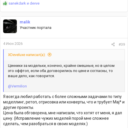
Р
sanekdark
и
devve
е
а
к
malik
ц
Участник портала
и
и
:
4 Июн 2026
#39
XDeveluxe написал(а):
Ценники за модельки, конечно, крайне смешные, но в целом
это оффтоп, если оба договорились по цене и согласны, то
ваше дело, как говорится.
@Vermilion
Я всегда любил работать с более сложными задачами по типу
моделлинг, ретоп, отрисовка или конверты, что и трубует Maj* и
другие проекты.
Цена была обговорена, мне написали, что хотят от меня, я дал
цену. (Исправление чужих моделей порой мне сложнее
сделать, чем разобраться в своих моделях.)