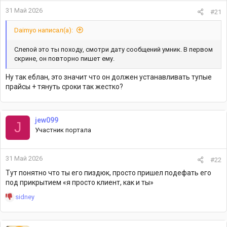
31 Май 2026
#21
Daimyo написал(а):
Слепой это ты походу, смотри дату сообщений умник. В первом
скрине, он повторно пишет ему.
Ну так еблан, это значит что он должен устанавливать тупые
прайсы + тянуть сроки так жестко?
jew099
J
Участник портала
31 Май 2026
#22
Тут понятно что ты его пиздюк, просто пришел подефать его
под прикрытием «я просто клиент, как и ты»
Р
sidney
е
а
к