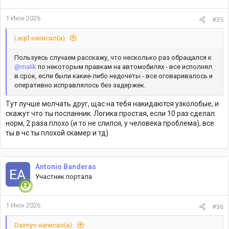
и
:
1 Июн 2026
#35
Leqif написал(а):
Пользуясь случаем расскажу, что несколько раз обращался к
@malik
по некоторым правкам на автомобилях - все исполнял
в срок, если были какие-либо недочеты - все оговаривалось и
оперативно исправлялось без задержек.
Тут лучше молчать друг, щас на тебя накидаются узколобые, и
скажут что ты посланник. Логика простая, если 10 раз сделал
норм, 2 раза плохо (и то не слился, у человека проблема), все
ты в чс ты плохой скамер и тд)
Antonio Banderas
Участник портала
1 Июн 2026
#36
Daimyo написал(а):