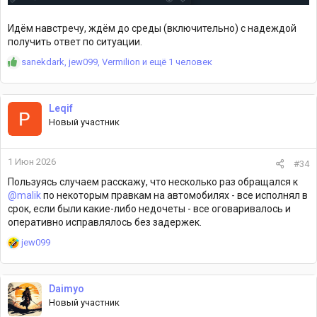
Идём навстречу, ждём до среды (включительно) с надеждой
получить ответ по ситуации.
Р
sanekdark
,
jew099
,
Vermilion
и ещё 1 человек
е
а
к
Leqif
ц
Новый участник
и
и
:
1 Июн 2026
#34
Пользуясь случаем расскажу, что несколько раз обращался к
@malik
по некоторым правкам на автомобилях - все исполнял в
срок, если были какие-либо недочеты - все оговаривалось и
оперативно исправлялось без задержек.
Р
jew099
е
а
к
Daimyo
ц
Новый участник
и