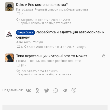
Deko и Eric кем они являются?
а
Kanadzawa
Черный список и разбирательства
7
Scripter228
20 Июл 2026
Черный список и разбирательства
Разработка и адаптация автомобилей к
Разработка
серверу.
Aero Auto
Услуги
6
Aero Auto
8 Июл 2026
Услуги
З
Типа верстальщик который что то может...
а
LexaST
Черный список и разбирательства
к
84
р
Inoi
24 Авг 2025
ы
Черный список и разбирательства
т
а
Vkontakte
Odnoklassniki
Twitter
WhatsApp
Telegram
Viber
Поделиться: