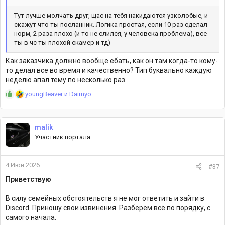
Тут лучше молчать друг, щас на тебя накидаются узколобые, и
скажут что ты посланник. Логика простая, если 10 раз сделал
норм, 2 раза плохо (и то не слился, у человека проблема), все
ты в чс ты плохой скамер и тд)
Как заказчика должно вообще ебать, как он там когда-то кому-
то делал все во время и качественно? Тип буквально каждую
неделю апал тему по несколько раз
Р
youngBeaver
и
Daimyo
е
а
к
malik
ц
Участник портала
и
и
:
4 Июн 2026
#37
Приветствую
В силу семейных обстоятельств я не мог ответить и зайти в
Discord. Приношу свои извинения. Разберём всё по порядку, с
самого начала.