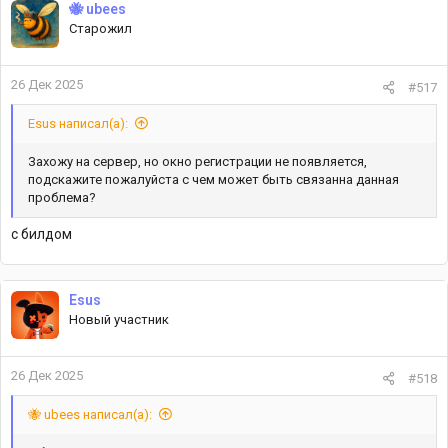
🐝 ubees
Старожил
26 Дек 2025
#517
Esus написал(а):
Захожу на сервер, но окно регистрации не появляется,
подскажите пожалуйста с чем может быть связанна данная
проблема?
с билдом
Esus
Новый участник
26 Дек 2025
#518
🐝 ubees написал(а):