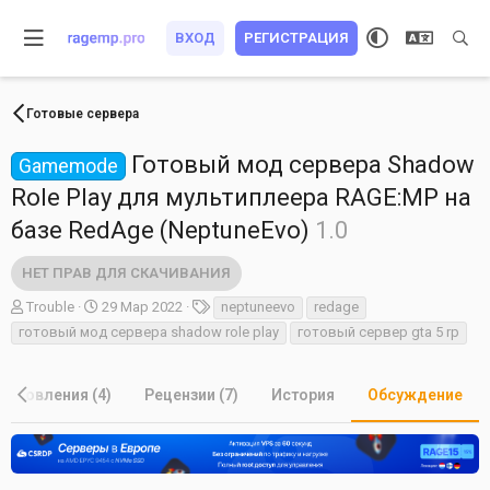
ВХОД
РЕГИСТРАЦИЯ
Готовые сервера
Готовый мод сервера Shadow
Gamemode
Role Play для мультиплеера RAGE:MP на
базе RedAge (NeptuneEvo)
1.0
НЕТ ПРАВ ДЛЯ СКАЧИВАНИЯ
А
Д
Т
Trouble
29 Мар 2022
neptuneevo
redage
в
а
е
готовый мод сервера shadow role play
готовый сервер gta 5 rp
т
т
г
о
а
и
р
н
Обновления (4)
Рецензии (7)
История
Обсуждение
т
а
е
ч
м
а
ы
л
а