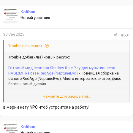
Koliban
Новый участник
30 Сен 2025
#501
Trouble написал(а):
Trouble добавил(а) новый ресурс:
Готовый мод сервера Shadow Role Play для мультиплеера
RAGE:MP на базе RedAge (NeptuneEvo)
- Новейшая сборка на
основе RedAge (NeptuneEvo). Много интересных систем, фикс
багов, новый дизайн
Нажмите для раскрытия...
Узнать больше об этом ресурсе...
в мерии нету NPC чтоб устроится на работу!
Koliban
Новый участник