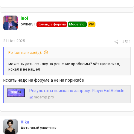
Inoi
owner31
Команда форума
Moderator
VIP
21 Ноя 2025
#511
Feritori написал(а):
можешь дать ссылку на решение проблемы? чёт щас искал,
искал и не нашёл
искать надо на форуме а не на порнхабе
Результаты поиска по запросу: PlayerExitVehicleAttempt
ragemp.pro
Vika
Активный участник