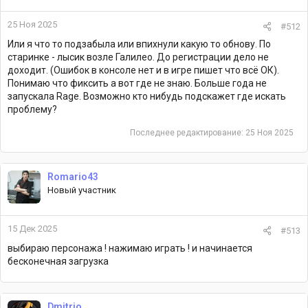
25 Ноя 2025
#512
Или я что то подзабыла или впихнули какую то обнову. По
старинке - лысик возле Галилео. До регистрации дело не
доходит. (Ошибок в консоле нет и в игре пишет что всё ОК).
Понимаю что фиксить а вот где не знаю. Больше года не
запускала Rage. Возможно кто нибудь подскажет где искать
проблему?
Последнее редактирование:
25 Ноя 2025
Romario43
Новый участник
15 Дек 2025
#513
выбираю персонажа ! нажимаю играть ! и начинается
бесконечная загрузка
Dmitrio