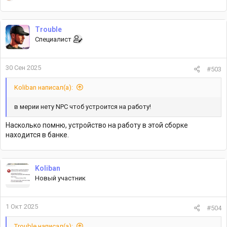
е
а
к
Trouble
ц
Специалист
и
и
:
30 Сен 2025
#503
Koliban написал(а):
в мерии нету NPC чтоб устроится на работу!
Насколько помню, устройство на работу в этой сборке
находится в банке.
Koliban
Новый участник
1 Окт 2025
#504
Trouble написал(а):