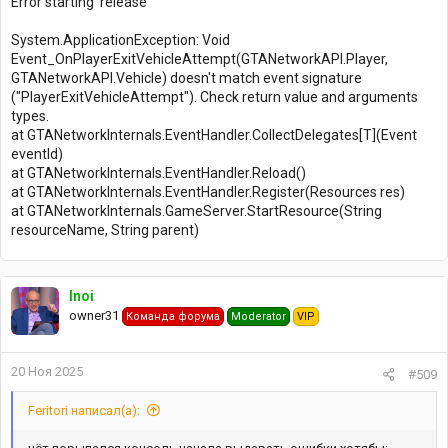
Error starting 'release'
System.ApplicationException: Void
Event_OnPlayerExitVehicleAttempt(GTANetworkAPI.Player,
GTANetworkAPI.Vehicle) doesn't match event signature
("PlayerExitVehicleAttempt"). Check return value and arguments
types.
at GTANetworkInternals.EventHandler.CollectDelegates[T](Event
eventId)
at GTANetworkInternals.EventHandler.Reload()
at GTANetworkInternals.EventHandler.Register(Resources res)
at GTANetworkInternals.GameServer.StartResource(String
resourceName, String parent)
Inoi
owner31
Команда форума
Moderator
VIP
20 Ноя 2025
#509
Feritori написал(а):