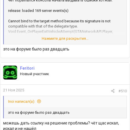
чёт порыпался консоль начала выдавать ошибки хотябы:
release: loaded 169 server events(s)
Cannot bind to the target method because its signature is not
compatible with that of the delegate type.
Void Event_OnPlayerExitVehicleAttempt(GTANetworkAPI.Player,
GTANetworkAPI.Vehicle) doesn't match event signature
Нажмите для раскрытия...
("PlayerExitVehicleAttempt"). Check return value and arguments
types.
это на форуме было раз двадцать
Error starting 'release'
System.ApplicationException: Void
Event_OnPlayerExitVehicleAttempt(GTANetworkAPI.Player,
Feritori
GTANetworkAPI.Vehicle) doesn't match event signature
Новый участник
("PlayerExitVehicleAttempt"). Check return value and arguments
types.
at GTANetworkInternals.EventHandler.CollectDelegates[T](Event
21 Ноя 2025
#510
eventId)
at GTANetworkInternals.EventHandler.Reload()
Inoi написал(а):
at GTANetworkInternals.EventHandler.Register(Resources res)
at GTANetworkInternals.GameServer.StartResource(String
это на форуме было раз двадцать
resourceName, String parent)
можешь дать ссылку на решение проблемы? чёт щас искал,
искал и не нашёл