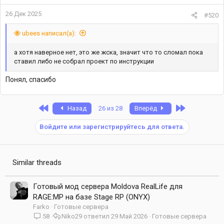
26 Дек 2025
#520
🐝 ubees написал(а):
а хотя наверное нет, это же жска, значит что то сломал пока
ставил либо не собрал проект по инструкции
Понял, спасибо
First
Last
Назад
26 из 28
Вперёд
Войдите или зарегистрируйтесь для ответа.
Similar threads
Готовый мод сервера Moldova RealLife для
RAGE:MP на базе Stage RP (ONYX)
Farko
Готовые сервера
58
Niko29
29 Май 2026
Готовые сервера