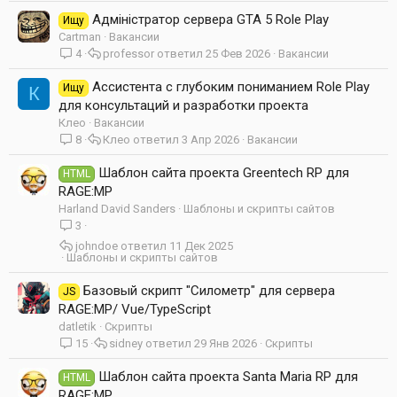
Адміністратор сервера GTA 5 Role Play
Ищу
Cartman
Вакансии
4
professor
25 Фев 2026
Вакансии
Ассистента с глубоким пониманием Role Play
Ищу
К
для консультаций и разработки проекта
Клео
Вакансии
8
Клео
3 Апр 2026
Вакансии
Шаблон сайта проекта Greentech RP для
HTML
RAGE:MP
Harland David Sanders
Шаблоны и скрипты сайтов
3
johndoe
11 Дек 2025
Шаблоны и скрипты сайтов
Базовый скрипт "Силометр" для сервера
JS
RAGE:MP/ Vue/TypeScript
datletik
Скрипты
15
sidney
29 Янв 2026
Скрипты
Шаблон сайта проекта Santa Maria RP для
HTML
RAGE:MP