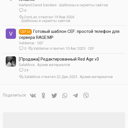
Harland David Sanders
Шаблоны и скрипты сайтов
6
DonLeo
19 Янв 2026
Шаблоны и скрипты сайтов
Готовый шаблон CEF: простой телефон для
CEF UI
сервера RAGE:MP
Valdemar
CEF
0
Valdemar
10 Авг 2025
CEF
[Продажа] Редактированный Red Age v3
SalaMora
Архив материалов
24
SalaMora
22 Дек 2025
Архив материалов
Vkontakte
Odnoklassniki
Twitter
WhatsApp
Telegram
Viber
Поделиться: