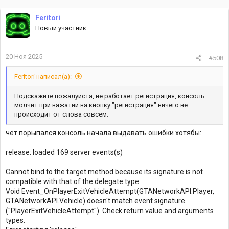
Feritori
Новый участник
20 Ноя 2025
#508
Feritori написал(а):
Подскажите пожалуйста, не работает регистрация, консоль
молчит при нажатии на кнопку "регистрация" ничего не
происходит от слова совсем.
чёт порыпался консоль начала выдавать ошибки хотябы:
release: loaded 169 server events(s)
Cannot bind to the target method because its signature is not
compatible with that of the delegate type.
Void Event_OnPlayerExitVehicleAttempt(GTANetworkAPI.Player,
GTANetworkAPI.Vehicle) doesn't match event signature
("PlayerExitVehicleAttempt"). Check return value and arguments
types.